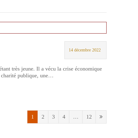
14 décembre 2022
étant très jeune. Il a vécu la crise économique
a charité publique, une…
1
2
3
4
…
12