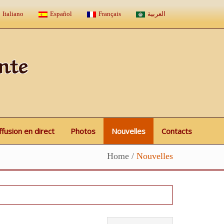
Italiano
Español
Français
العربية
nte
ffusion en direct
Photos
Nouvelles
Contacts
Home
/
Nouvelles