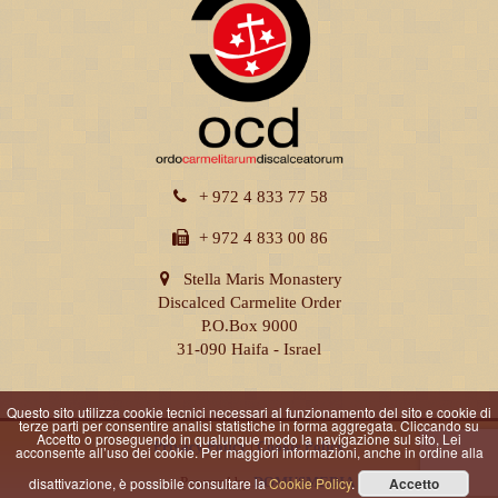
+ 972 4 833 77 58
+ 972 4 833 00 86
Stella Maris Monastery
Discalced Carmelite Order
P.O.Box 9000
31-090 Haifa - Israel
Questo sito utilizza cookie tecnici necessari al funzionamento del sito e cookie di
terze parti per consentire analisi statistiche in forma aggregata. Cliccando su
Accetto o proseguendo in qualunque modo la navigazione sul sito, Lei
Privacy Policy
|
Cookie Policy
acconsente all’uso dei cookie. Per maggiori informazioni, anche in ordine alla
Powered by
DOMUSMEDIA
© All rights reserved
disattivazione, è possibile consultare la
Cookie Policy
.
Accetto