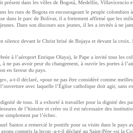
t présent dans les villes de Bogotá, Medellín, Villavicencio e
ns les rues de Bogota en encourageant le peuple colombien à n
sse dans le parc de Bolivar, il a fortement affirmé que les mili
s jeunes. Dans son discours aux jeunes, il les a invités à ne jam
n silence devant le Christ brisé de Bojaya et devant la croix. 
rée à l’aéroport Enrique Olaya), le Pape a invité tous les col
à ne pas avoir peur du changement, à ouvrir les portes à l’air 
tion en faveur du pays.
ge», a-t-il déclaré, «pour ne pas être considéré comme meill
 l’ouverture avec laquelle l’Église catholique doit agir, sans e
dignité de tous. Il a exhorté à travailler pour la dignité des 
blessures de l’histoire et créer ou il est nécessaire des institut
ine simplement par l’échec.
el Santos a remercié le pontife pour sa visite dans le pays 
s avons compris la leçon -a-t-il déclaré au Saint-Père «si la Co