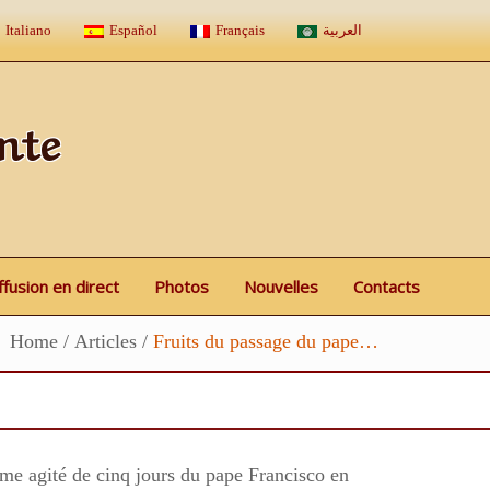
Italiano
Español
Français
العربية
nte
ffusion en direct
Photos
Nouvelles
Contacts
Home
/
Articles
/
Fruits du passage du pape…
amme agité de cinq jours du pape Francisco en