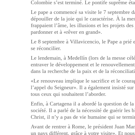
Colombie s’est terminé. Le pontife suprême étai
Le pape a commencé sa visite le 7 septembre da
dépouiller de la joie qui le caractérise. À la me
frappaient l’âme, les illusions et les projets de
pardonner et à «rêver en grand».
Le 8 septembre à Villavicencio, le Pape a prié e
se réconcilier.
Le lendemain, à Medellín (lors de la messe céléb
entraver le développement et le renouvellement, 
dans la recherche de la paix et de la réconcilia
«Le renouveau implique le sacrifice et le coura
l’appel du Seigneur». Il a également insisté sur
tous ceux qui souhaitent l’aborder.
Enfin, à Cartagena il a abordé la question de la 
société. Il a parlé de la nécessité de guérir les 
Christ, il n’y a pas de vie humaine qui se term
Avant de rentrer à Rome, le président Juan Manu
un pays différent, grâce à votre visite». Et nou