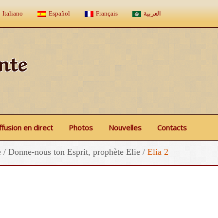
Italiano
Español
Français
العربية
nte
ffusion en direct
Photos
Nouvelles
Contacts
e
/
Donne-nous ton Esprit, prophète Elie
/
Elia 2