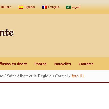
Italiano
Español
Français
العربية
nte
ffusion en direct
Photos
Nouvelles
Contacts
me
/
Saint Albert et la Règle du Carmel
/
foto 01