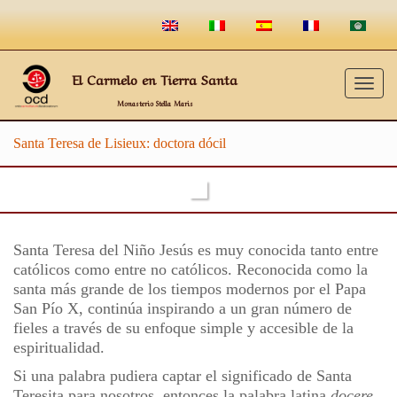
El Carmelo en Tierra Santa
Togg
Monasterio Stella Maris
navig
Santa Teresa de Lisieux: doctora dócil
Santa Teresa del Niño Jesús es muy conocida tanto entre
católicos como entre no católicos. Reconocida como la
santa más grande de los tiempos modernos por el Papa
San Pío X, continúa inspirando a un gran número de
fieles a través de su enfoque simple y accesible de la
espiritualidad.
Si una palabra pudiera captar el significado de Santa
Teresita para nosotros, entonces la palabra latina
docere