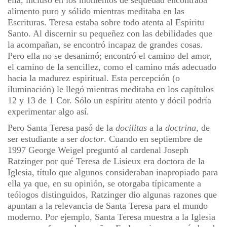
ella, incluso en los momentos de sequedad encontraba
alimento puro y sólido mientras meditaba en las
Escrituras. Teresa estaba sobre todo atenta al Espíritu
Santo. Al discernir su pequeñez con las debilidades que
la acompañan, se encontró incapaz de grandes cosas.
Pero ella no se desanimó; encontró el camino del amor,
el camino de la sencillez, como el camino más adecuado
hacia la madurez espiritual. Esta percepción (o
iluminación) le llegó mientras meditaba en los capítulos
12 y 13 de 1 Cor. Sólo un espíritu atento y dócil podría
experimentar algo así.
Pero Santa Teresa pasó de la
docilitas
a la
doctrina
, de
ser estudiante a ser
doctor
. Cuando en septiembre de
1997 George Weigel preguntó al cardenal Joseph
Ratzinger por qué Teresa de Lisieux era doctora de la
Iglesia, título que algunos consideraban inapropiado para
ella ya que, en su opinión, se otorgaba típicamente a
teólogos distinguidos, Ratzinger dio algunas razones que
apuntan a la relevancia de Santa Teresa para el mundo
moderno. Por ejemplo, Santa Teresa muestra a la Iglesia