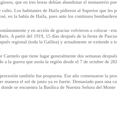
iosos, que en tres horas debían abandonar el monasterio porq
 culto. Los habitantes de Haifa pidieron al Superior que les pe
sé, en la bahía de Haifa, pues ante los continuos bombardeos 
ontáneamente y en acción de gracias volvieron a colocar –est
Maris. A partir del 1919, 15 días después de la fiesta de Pascua
espués regional (toda la Galilea) y actualmente se extiende a t
.
e Carmelo que tiene lugar generalmente dos semanas después
o a la guerra que asola la región desde el 7 de octubre de 20
a procesión también fue pospuesta. Ese año comenzaron la proc
r manera el sol de junio ya es fuerte. Demasiado para una cam
 donde se encuentra la Basílica de Nuestra Señora del Monte