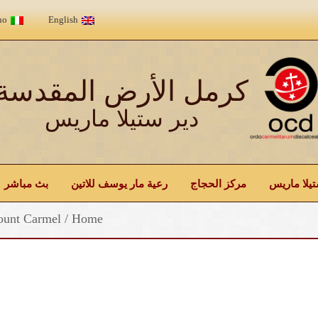
no
English
كرمل الأرض المقدسة
دير ستيلا ماريس
يلا ماريس
مركز الحجاج
رعية مار يوسف للاتين
بث مباشر
ount Carmel
/
Home